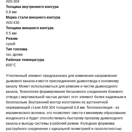
AISI 304
Толщина внутреннего контура
0.8 мм
Марка стали внешнего контура
AISI 430
Толщина внешнего контура
0.5 мм
Режим
сухой
Тип топлива
газ, дрова
Рабочая температура
600°С
Утепленный элемент предназначен для изменения направления
дымового канала в месте присоединения дымоотвода к основному
каналу. Может использоваться для ревизии и чистки дымоходного
канала. Технология формирования бесшовного соединения бокового
отвода с вертикальной частью делает этот элемент более надежным и
безопасным. Внутренний контур изготовлен из аустенитной
нержавеющей стали AISI 304 толщиной 0,8 мм. Теплоизоляция - из
керамического волокна, это позволяет свести к минимуму образование
конденсата и будет способствовать быстрому прогреву дымоходного
канала и выходу системы в рабочий режим. Холодная формовка
раструбного соединения с идеальной геометрией и газоплотностью.